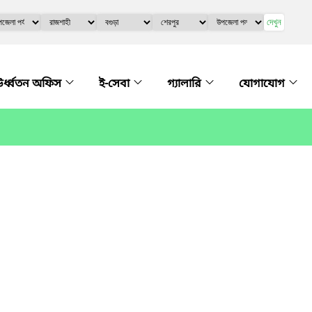
দেখুন
র্ধ্বতন অফিস
ই-সেবা
গ্যালারি
যোগাযোগ