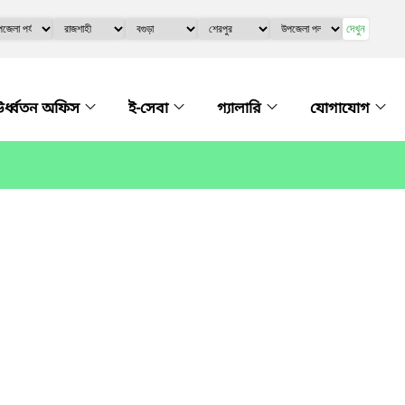
দেখুন
র্ধ্বতন অফিস
ই-সেবা
গ্যালারি
যোগাযোগ